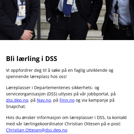
Bli lærling i DSS
Vi oppfordrer deg til å søke på en faglig utviklende og
spennende læreplass hos oss!
Læreplasser i Departementenes sikkerhets- og
serviceorganisasjon (DSS) utlyses på vår jobbportal, på
dss.dep.no
, på
Nav.no
, på
Finn.no
og via kampanje på
Snapchat.
Hvis du ønsker informasjon om læreplasser i DSS, ta kontakt
med vår lærlingekoordinator Christian Ottesen på e-post:
Christian.Ottesen@dss.dep.no