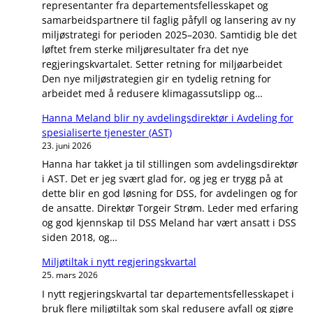
representanter fra departementsfellesskapet og
samarbeidspartnere til faglig påfyll og lansering av ny
miljøstrategi for perioden 2025–2030. Samtidig ble det
løftet frem sterke miljøresultater fra det nye
regjeringskvartalet. Setter retning for miljøarbeidet
Den nye miljøstrategien gir en tydelig retning for
arbeidet med å redusere klimagassutslipp og…
Hanna Meland blir ny avdelingsdirektør i Avdeling for
spesialiserte tjenester (AST)
23. juni 2026
Hanna har takket ja til stillingen som avdelingsdirektør
i AST. Det er jeg svært glad for, og jeg er trygg på at
dette blir en god løsning for DSS, for avdelingen og for
de ansatte. Direktør Torgeir Strøm. Leder med erfaring
og god kjennskap til DSS Meland har vært ansatt i DSS
siden 2018, og…
Miljøtiltak i nytt regjeringskvartal
25. mars 2026
I nytt regjeringskvartal tar departementsfellesskapet i
bruk flere miljøtiltak som skal redusere avfall og gjøre