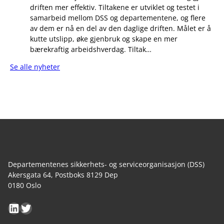
driften mer effektiv. Tiltakene er utviklet og testet i
samarbeid mellom DSS og departementene, og flere
av dem er nå en del av den daglige driften. Målet er å
kutte utslipp, øke gjenbruk og skape en mer
bærekraftig arbeidshverdag. Tiltak…
Se alle nyheter
Departementenes sikkerhets- og serviceorganisasjon (DSS)
Akersgata 64, Postboks 8129 Dep
0180 Oslo
LinkedIn
Twitter