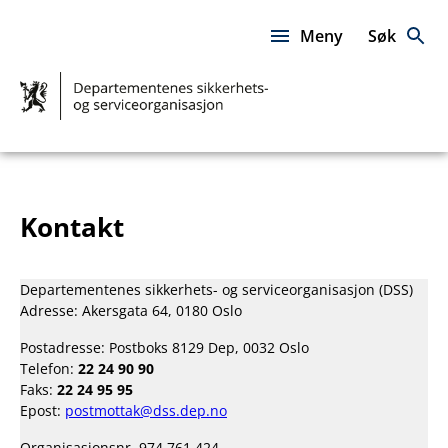
Hopp
til
Meny
Søk
innhold
DSS
–
Sammen
for
fellesskapet
Kontakt
Departementenes sikkerhets- og serviceorganisasjon (DSS)
Adresse: Akersgata 64, 0180 Oslo
Postadresse: Postboks 8129 Dep, 0032 Oslo
Telefon:
22 24 90 90
Faks:
22 24 95 95
Epost:
postmottak@dss.dep.no
Organisasjonsnr. 974 761 424