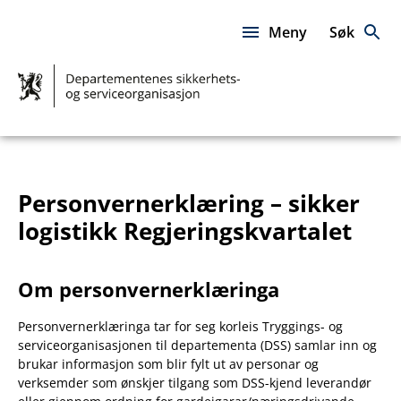
Hopp
til
Meny
Søk
innhold
DSS
–
Sammen
for
fellesskapet
Personvernerklæring – sikker
logistikk Regjeringskvartalet
Om personvernerklæringa
Personvernerklæringa tar for seg korleis Tryggings- og
serviceorganisasjonen til departementa (DSS) samlar inn og
brukar informasjon som blir fylt ut av personar og
verksemder som ønskjer tilgang som DSS-kjend leverandør